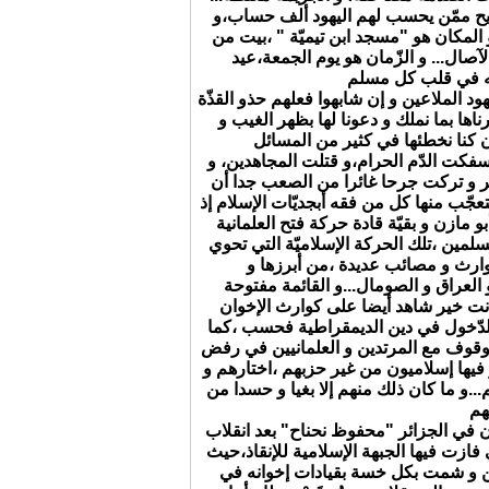
ح ممّن يحسب لهم اليهود ألف حساب،و
المكان هو "مسجد ابن تيميّة " ،بيت من
الآصال... و الزّمان هو يوم الجمعة،عيد
هود الملاعين و إن شابهوا فعلهم حذو القذّة
اها بما نملك و دعونا لها بظهر الغيب و
سفكت الدّم الحرام،و قتلت المجاهدين، و
ر و تركت جرحا غائرا من الصعب جدا أن
جّب منها كل من فقه أبجديّات الإسلام إذ
مسلمين ،تلك الحركة الإسلاميّة التي تحوي
وارث و مصائب عديدة ،من أبرزها و
انت خير شاهد أيضا على كوارث الإخوان
للدّخول في دين الديمقراطية فحسب ،كما
للوقوف مع المرتدين و العلمانيين في رفض
از فيها إسلاميون من غير حزبهم ،اختارهم و
و ما كان ذلك منهم إلا بغيا و حسدا من
 في الجزائر "محفوظ نحناح" بعد انقلاب
ئري على نتائج انتخابات 1991م التي فازت فيها الجبهة الإسلامية للإنقاذ،حيث
ين و شمت بكل خسة بقيادات إخوانه في