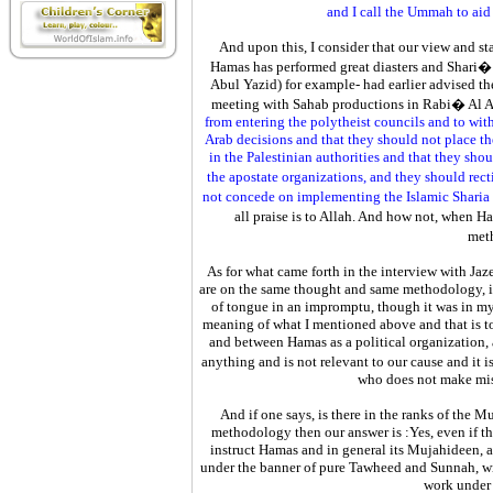
and I call ‎the Ummah to aid
And upon this, I consider that our view and st
Hamas has performed great diasters and Shari�
Abul Yazid) for example- had earlier advised the
meeting with Sahab productions in Rabi� Al ‎A
from entering the polytheist ‎councils and to wi
Arab ‎decisions and that they should not place th
in the Palestinian authorities and that they shou
the apostate organizations, and they should re
not concede on implementing the Islamic ‎Sharia 
all praise is to Allah. And ‎how not, when 
met
As for what came forth in the interview with Jaz
are on the same thought and same methodology, it w
of tongue in an impromptu, though it was in ‎my
meaning of what I mentioned ‎above and that is t
and between ‎Hamas as a political organization,
anything and is not relevant to our cause and it i
who does not make mista
And if one says, is there in the ranks of the
methodology then our answer is :Yes, even if the
instruct Hamas and in general its Mujahideen, as
under the banner of pure Tawheed and ‎Sunnah, w
work under 