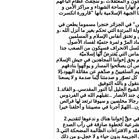
جون و المعتقلات ،و سُحِقَتْ عظام أتباعهم
هارا بساحة الشهداء و مراكز الأمن و
الجبهة الإسلامية بأنها "قارورة انكسرت
مس" في الجزائر خنجرا مسموما يطعن في
ة المرتدة التي تحكم بغير ما أنزل الله ،و
سلسل الانحراف فسيكون من الصعب جدا
هم بحق إخواننا المجاهدين في جيش الإسلام
أن يصحّحوا المسار و يوجِّهوا بنادقهم
م السلفيينّ و صدّهم عن مقاتلة اليهود،إلا
كل تصوّر و صدمتنا أيّما صدمة و لا يسعنا
1.ننعى للأمة الإسلاميّة شهداء "المسجد الأبيض" ...الشيخ الجليل أبا النور المقدسي..و القائد
ي جند الأنصار ...تقبلهم الله في الفردوس
 رجالا مخلصين و سيوفا ترتعد لها فرائص
عون...اللهمّ أجرنا في مصيبتنا و أخلفنا خيرا
2.نستنكر الجريمة البشعة التي ارتكبتها حماس في حقِّ إخواننا هناك و ندعوها لتقديم
3.ننكر على حماس الكذب المفضوح و التضليل المتعمّد و الافتراءات الظّالمة المضحكة التي