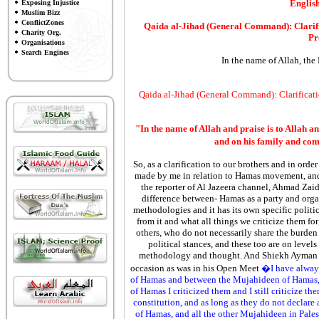
English
Exposing Injustice
Muslim Bizz
ConflictZones
Qaida al-Jihad (General Command): Clarifi
Charity Org.
Pr
Organisations
Search Engines
In the name of Allah, the
Qaida al-Jihad (General Command): Clarificati
"In the name of Allah and praise is to Allah an
and on his family and co
So, as a clarification to our brothers and in ord
made by me in relation to Hamas movement, and 
the reporter of Al Jazeera channel, Ahmad Zaidan
difference between- Hamas as ‎a party and orga
methodologies and ‎it has its own specific polit
‎from it and what all things we criticize them 
others, who do not necessarily share the burden 
political stances, and these too are on levels
methodology and thought. And Shiekh ‎Ayman A
occasion as was in his ‎Open Meet
�I have always
of ‎Hamas and between the Mujahideen of Hamas, an
of Hamas I criticized them and I still criticize th
constitution, and as long as they do not declar
of Hamas, and all the other ‎Mujahideen in Pales