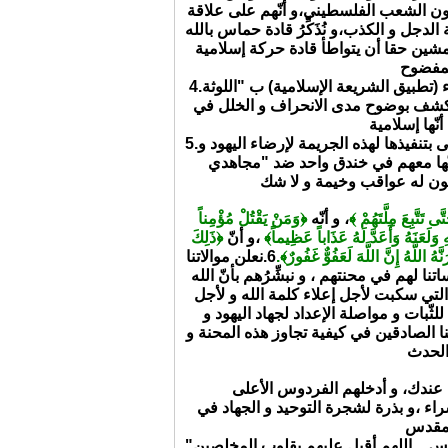
كفِّرون الشعب الفلسطيني،و أنّهم على علاقة
 الدجل و الكذب،و نُذَكِّرُ قادة حماس بالله
مشين حقا أن يتواطأ قادة حركة إسلامية
4.نتعجّب من وصف حماس لمطلب الإخوة الشهداء (تطبيق الشريعة الإسلامية) ب "اللوثة
 تكشف بوضوح مدى الانحراف و الخلل في
5.نخوّف حماس بالله و نذكِّرها بأنّها و إن كانت تسعى بتنفيذها لهذه الجريمة لإرضاء اليهود و
نّها معهم في خندق واحد ضد "مجاهدي
﴿وَمَنْ يَقْتُلْ مُؤْمِناً
و أنّه
،
﴿ تَتَّبِعَ مِلَّتَهُمْ
هِ وَلَعَنَهُ وَأَعَدَّ لَهُ عَذَاباً عَظِيماً
،و أنّ
﴿ذَلِكَ
نعلن موالاتنا
6.
َهُ اللَّهُ إِنَّ اللَّهَ لَعَفُوٌّ غَفُورٌ
نا لهم في محنتهم ، و نبشِّرُهم بأنّ الله
 التي سكبت لأجل إعلاء كلمة الله و لأجل
لثّبات و مواصلة الإعداد لجهاد اليهود و
نا الصادقين في كيفية تجاوز هذه المحنة و
سراء ،و بذرة لشجرة التوحيد و الجهاد في
"اللهمّ أقبل على إخواننا بقلوب المخلصين من حماس... اللهم أقبل عليهم بقلوب المخلصين