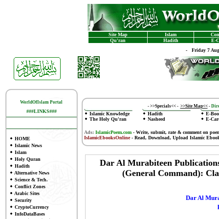
Site Map
Islam
Con
Qu'ran
Hadith
E-C
-
Friday 7 Au
WorldOfIslam Portal
-
>>Specials<<
-
>>Site Map<<
-
Dire
###LINKS###
Islamic Knowledge
Hadith
E-Boo
The Holy Qu'ran
Nasheed
E-Car
Ads:
IslamicPoem.com
-
Write, submit, rate & comment on poe
IslamicEbooksOnline
- Read, Download, Upload Islamic Eboo
HOME
Islamic News
Islam
Holy Quran
Dar Al Murabiteen Publications
Hadith
(General Command): Clar
Alternative News
Science & Tech.
Conflict Zones
Arabic Sites
Dar Al Mura
Security
CryptoCurrency
InfoDataBases