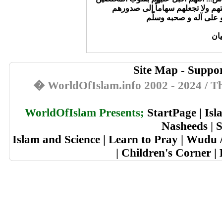
يان
Site Map
-
Suppor
� WorldOfIslam.info 2002 - 2024 / Th
WorldOfIslam Presents;
StartPage
|
Isl
Nasheeds
|
S
Islam and Science
|
Learn to Pray
|
Wudu /
|
Children's Corner
|